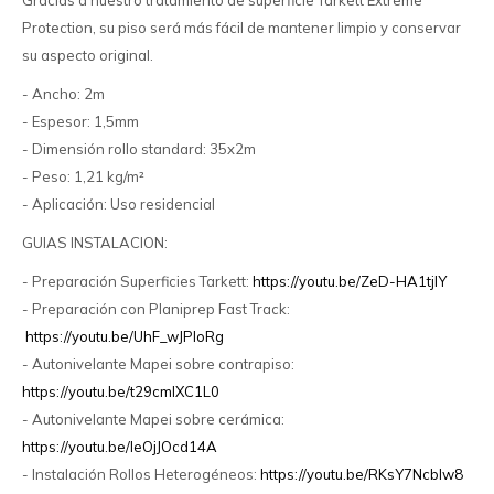
Gracias a nuestro tratamiento de superficie Tarkett Extreme
Protection, su piso será más fácil de mantener limpio y conservar
su aspecto original.
- Ancho: 2m
- Espesor: 1,5mm
- Dimensión rollo standard: 35x2m
- Peso: 1,21 kg/m²
- Aplicación: Uso residencial
GUIAS INSTALACION:
- Preparación Superficies Tarkett:
https://youtu.be/ZeD-HA1tjlY
- Preparación con Planiprep Fast Track:
https://youtu.be/UhF_wJPIoRg
- Autonivelante Mapei sobre contrapiso:
https://youtu.be/t29cmlXC1L0
- Autonivelante Mapei sobre cerámica:
https://youtu.be/IeOjJOcd14A
- Instalación Rollos Heterogéneos:
https://youtu.be/RKsY7Ncblw8