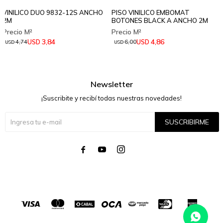
VINILICO DUO 9832-12S ANCHO
PISO VINILICO EMBOMAT
2M
BOTONES BLACK A ANCHO 2M
3,84
4,86
USD
USD
4,74
6,00
USD
USD
Newsletter
¡Suscribite y recibí todas nuestras novedades!
SUSCRIBIRME



