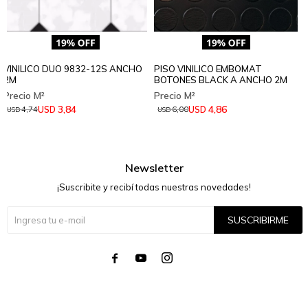
VINILICO DUO 9832-12S ANCHO
PISO VINILICO EMBOMAT
2M
BOTONES BLACK A ANCHO 2M
3,84
4,86
USD
USD
4,74
6,00
USD
USD
Newsletter
¡Suscribite y recibí todas nuestras novedades!
SUSCRIBIRME



