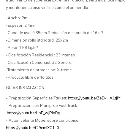
tratamiento de superficie Extreme Protection, será más fácil limpiar
y mantener su piso vinílico como el primer día.
-Ancho: 2m
-Espesor: 2,4mm
-Capa de uso: 0,35mm Reducción de sonido de 16 dB
-Dimensión rollo standard: 25x2m
-Peso: 1,58 kg/m²
-Clasificación Residencial : 23 Intenso
-Clasificación Comercial: 32 General
-Tratamiento de protección: X-treme
-Producto libre de ftalatos.
GUIAS INSTALACION:
- Preparación Superficies Tarkett:
https://youtu.be/ZeD-HA1tjlY
- Preparación con Planiprep Fast Track:
https://youtu.be/UhF_wJPIoRg
- Autonivelante Mapei sobre contrapiso:
https://youtu.be/t29cmlXC1L0