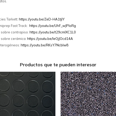
atos.
ies Tarkett:
https://youtu.be/ZeD-HA1tjlY
niprep Fast Track:
https://youtu.be/UhF_wJPIoRg
 sobre contrapiso:
https://youtu.be/t29cmlXC1L0
i sobre cerámica:
https://youtu.be/IeOjJOcd14A
Heterogéneos:
https://youtu.be/RKsY7Ncblw8
Productos que te pueden interesar