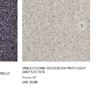
VINILICO ICONIK 150 ESSE150 PINTO LIGHT
VINILI
GREY 533 7076
8024 -
RNELLO
15,98
18
USD
USD