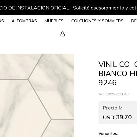
IO DE INSTALACIÓN OFICIAL | Solicitá asesoramiento y cot
OS
ALFOMBRAS
MUEBLES
COLCHONES Y SOMMIERS
DE
VINILICO 
BIANCO H
9246
1909-211846
39,70
USD
Variantes: