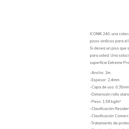
ICONIK 240, una colec
pisos vinílicos para e
Si desea un piso que s
para usted. Una soluci
superficie Extreme Pro
-Ancho: 2m
-Espesor: 2,4mm
-Capa de uso: 0,35mm
-Dimensión rollo sta
-Peso: 1,58 kg/m²
-Clasificación Residen
-Clasificación Comerc
-Tratamiento de prote