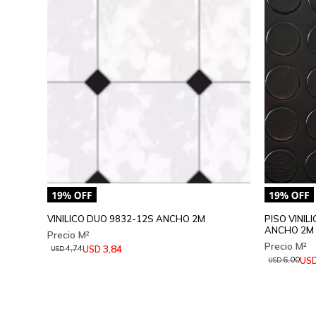
VINILICO DUO 9832-12S ANCHO 2M
PISO VINI
ANCHO 2M
3,84
USD
4,74
USD
US
6,00
USD