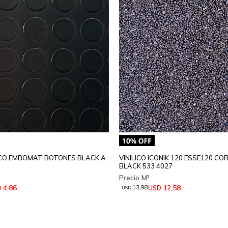
LICO EMBOMAT BOTONES BLACK A
VINILICO ICONIK 120 ESSE120 CO
BLACK 533 4027
4,86
12,58
D
USD
13,98
USD