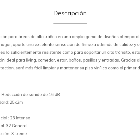
Descripción
ción para áreas de alto tráfico en una amplia gama de diseños atemporal
l hogar, aporta una excelente sensación de firmeza además de calidez y s
ea lo suficientemente resistente como para soportar un alto tránsito, est
ón ideal para living, comedor, estar, baños, pasillos y entradas. Gracias a
tection, será más fácil limpiar y mantener su piso vinílico como el primer d
 Reducción de sonido de 16 dB
ndard: 25x2m
cial : 23 Intenso
ial: 32 General
cción: X-treme