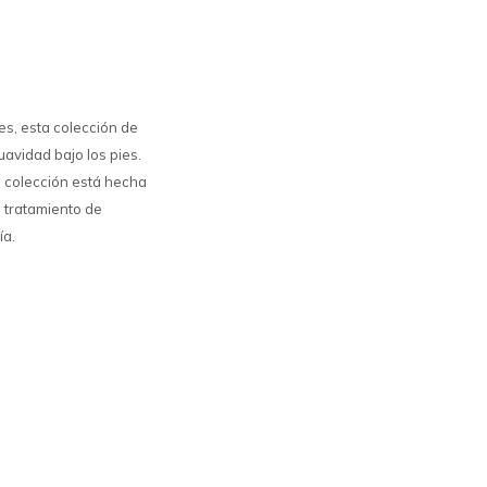
es, esta colección de
uavidad bajo los pies.
a colección está hecha
l tratamiento de
ía.