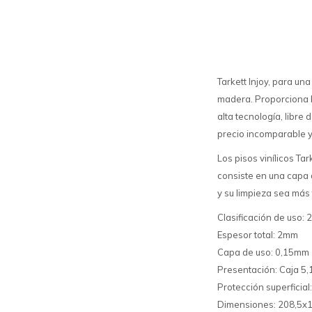
Tarkett Injoy, para un
madera. Proporciona b
alta tecnología, libre
precio incomparable y 
Los pisos vinílicos T
consiste en una capa d
y su limpieza sea más
Clasificación de uso:
Espesor total: 2mm
Capa de uso: 0,15mm
Presentación: Caja 5,
Protección superficial
Dimensiones: 208,5