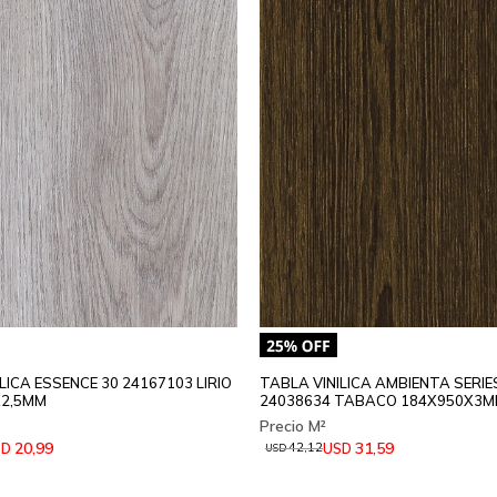
LICA ESSENCE 30 24167103 LIRIO
TABLA VINILICA AMBIENTA SERIE
X2,5MM
24038634 TABACO 184X950X3M
20,99
31,59
SD
USD
42,12
USD