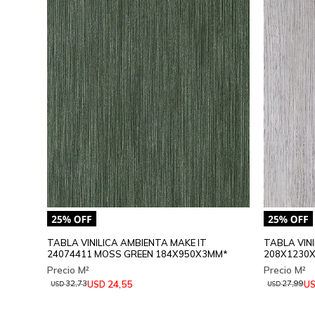
TABLA VINILICA AMBIENTA MAKE IT
TABLA VINI
24074411 MOSS GREEN 184X950X3MM*
208X1230
24,55
USD
U
32,73
27,99
USD
USD