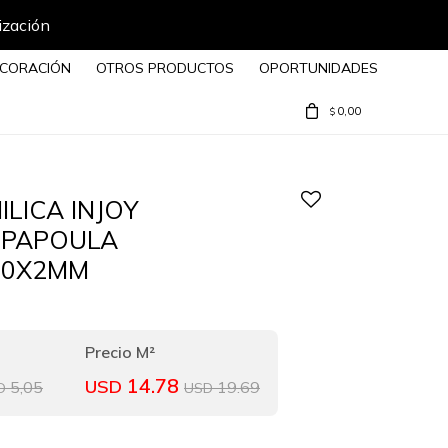
ización
CORACIÓN
OTROS PRODUCTOS
OPORTUNIDADES
0,00
$
ILICA INJOY
 PAPOULA
30X2MM
14.78
USD
5,05
19.69
D
USD