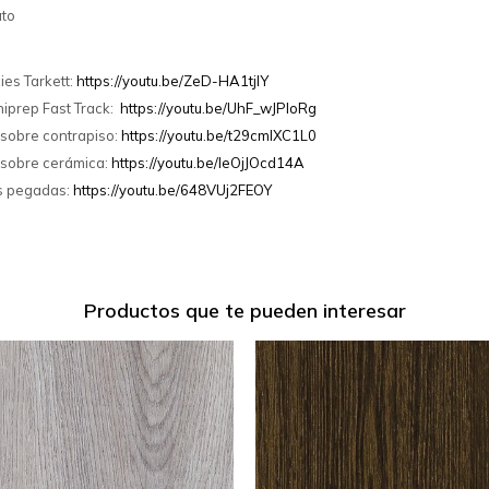
ato
ies Tarkett:
https://youtu.be/ZeD-HA1tjlY
iprep Fast Track:
https://youtu.be/UhF_wJPIoRg
 sobre contrapiso:
https://youtu.be/t29cmlXC1L0
 sobre cerámica:
https://youtu.be/IeOjJOcd14A
as pegadas:
https://youtu.be/648VUj2FEOY
Productos que te pueden interesar