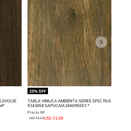
S EVOLVE
TABLA VINILICA AMBIENTA SERIES SPEC RUS
TABLA 
M*
9343658 SAPUCAIA184X950X3 *
93446
31,59
USD
42,12
42,
USD
USD