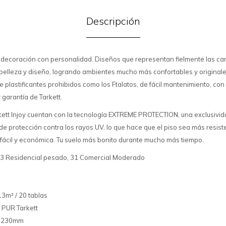
Descripción
a decoración con personalidad. Diseños que representan fielmente las car
elleza y diseño, logrando ambientes mucho más confortables y originales
 de plastificantes prohibidos como los Ftalatos, de fácil mantenimiento, con
garantía de Tarkett.
arkett Injoy cuentan con la tecnología EXTREME PROTECTION, una exclusivid
e protección contra los rayos UV, lo que hace que el piso sea más resist
 fácil y económica. Tu suelo más bonito durante mucho más tiempo.
 23 Residencial pesado, 31 Comercial Moderado
13m² / 20 tablas
: PUR Tarkett
x1230mm