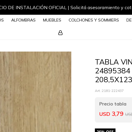
IO DE INSTALACIÓN OFICIAL | Solicitá asesoramiento y cot
OS
ALFOMBRAS
MUEBLES
COLCHONES Y SOMMIERS
DE
TABLA VIN
24895384
208,5X12
2181-222437
3,79
USD
US