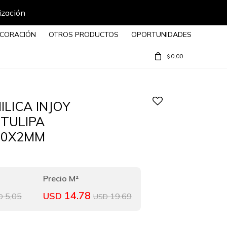
ización
CORACIÓN
OTROS PRODUCTOS
OPORTUNIDADES
0,00
$
ILICA INJOY
 TULIPA
30X2MM
14.78
USD
5,05
19.69
D
USD