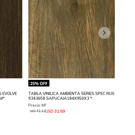
S EVOLVE
TABLA VINILICA AMBIENTA SERIES SPEC RUS
TABLA 
M*
9343658 SAPUCAIA184X950X3 *
93446
31,59
USD
42,12
42,
USD
USD