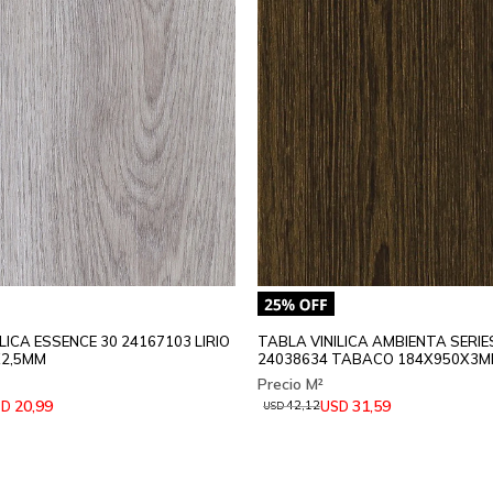
LICA ESSENCE 30 24167103 LIRIO
TABLA VINILICA AMBIENTA SERIE
X2,5MM
24038634 TABACO 184X950X3M
20,99
31,59
SD
USD
42,12
USD