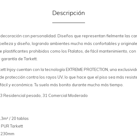
Descripción
a decoración con personalidad. Diseños que representan fielmente las car
elleza y diseño, logrando ambientes mucho más confortables y originales
 de plastificantes prohibidos como los Ftalatos, de fácil mantenimiento, con
garantía de Tarkett.
arkett Injoy cuentan con la tecnología EXTREME PROTECTION, una exclusivid
e protección contra los rayos UV, lo que hace que el piso sea más resist
 fácil y económica. Tu suelo más bonito durante mucho más tiempo.
 23 Residencial pesado, 31 Comercial Moderado
13m² / 20 tablas
: PUR Tarkett
x1230mm