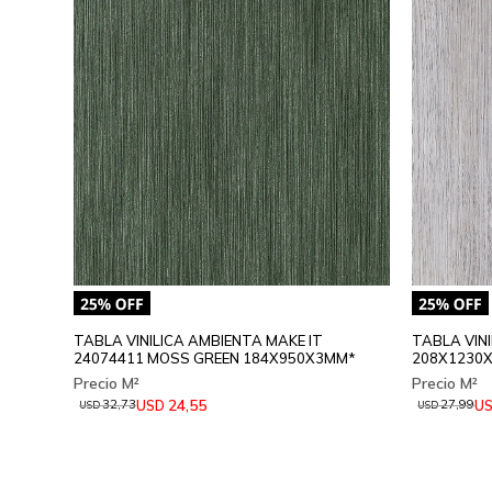
TABLA VINILICA AMBIENTA MAKE IT
TABLA VINI
24074411 MOSS GREEN 184X950X3MM*
208X1230
24,55
USD
U
32,73
27,99
USD
USD