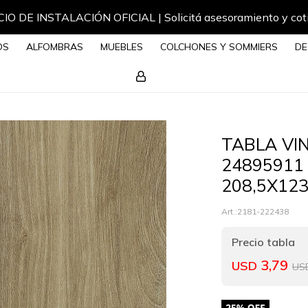
IO DE INSTALACIÓN OFICIAL | Solicitá asesoramiento y cot
OS
ALFOMBRAS
MUEBLES
COLCHONES Y SOMMIERS
DE
TABLA VIN
24895911
208,5X12
2181-222438
3,79
USD
US