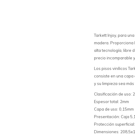
Tarkett Injoy, para un
madera. Proporciona b
alta tecnología, libre
precio incomparable y 
Los pisos vinílicos T
consiste en una capa d
y su limpieza sea más
Clasificación de uso:
Espesor total: 2mm
Capa de uso: 0,15mm
Presentación: Caja 5,
Protección superficial
Dimensiones: 208,5