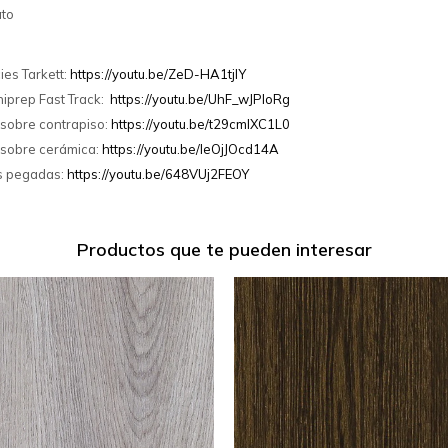
ato
ies Tarkett:
https://youtu.be/ZeD-HA1tjlY
iprep Fast Track:
https://youtu.be/UhF_wJPIoRg
 sobre contrapiso:
https://youtu.be/t29cmlXC1L0
 sobre cerámica:
https://youtu.be/IeOjJOcd14A
as pegadas:
https://youtu.be/648VUj2FEOY
Productos que te pueden interesar