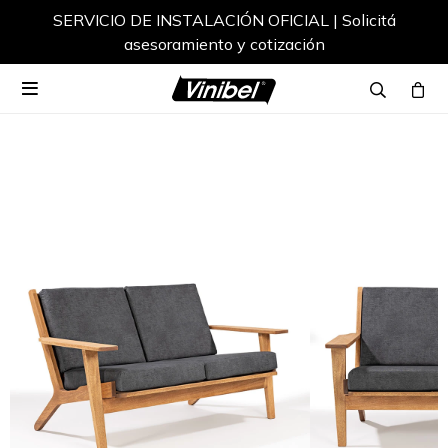
SERVICIO DE INSTALACIÓN OFICIAL | Solicitá
asesoramiento y cotización
