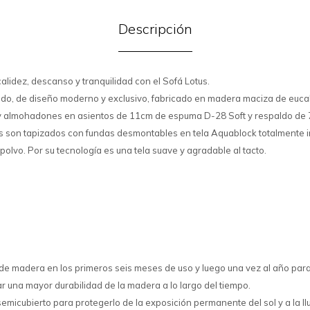
Descripción
alidez, descanso y tranquilidad con el Sofá Lotus.
do, de diseño moderno y exclusivo, fabricado en madera maciza de eucal
y almohadones en asientos de 11cm de espuma D-28 Soft y respaldo d
s son tapizados con fundas desmontables en tela Aquablock totalmente
y polvo. Por su tecnología es una tela suave y agradable al tacto.
r de madera en los primeros seis meses de uso y luego una vez al año para
r una mayor durabilidad de la madera a lo largo del tiempo.
semicubierto para protegerlo de la exposición permanente del sol y a la llu