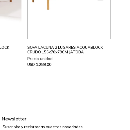
BLOCK
SOFA LACUNA 2 LUGARES ACQUABLOCK
CRUDO 156x70x79CM JATOBA
SOFA 
1.289,00
USD
1.7
USD
Newsletter
¡Suscribite y recibí todas nuestras novedades!