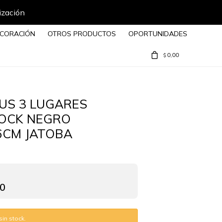
ización
CORACIÓN
OTROS PRODUCTOS
OPORTUNIDADES
0,00
$
US 3 LUGARES
OCK NEGRO
6CM JATOBA
00
in stock.