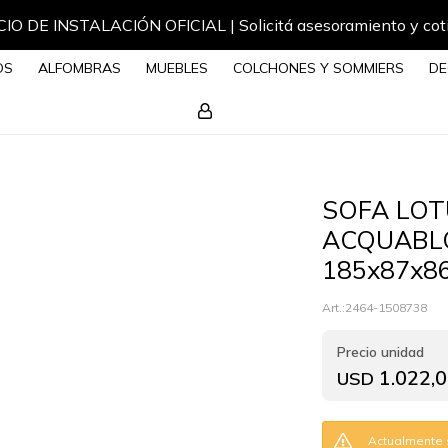
IO DE INSTALACIÓN OFICIAL | Solicitá asesoramiento y cot
OS
ALFOMBRAS
MUEBLES
COLCHONES Y SOMMIERS
DE
SOFA LOT
ACQUABL
185x87x8
2464-1508738
1.022,
USD
Actualmente s