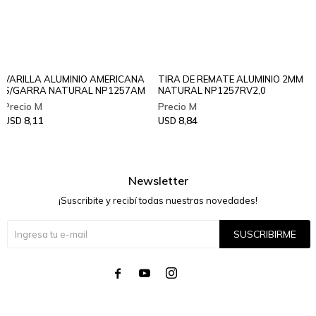
VARILLA ALUMINIO AMERICANA
TIRA DE REMATE ALUMINIO 2MM
S/GARRA NATURAL NP1257AM
NATURAL NP1257RV2,0
8,11
8,84
USD
USD
Newsletter
¡Suscribite y recibí todas nuestras novedades!
SUSCRIBIRME



