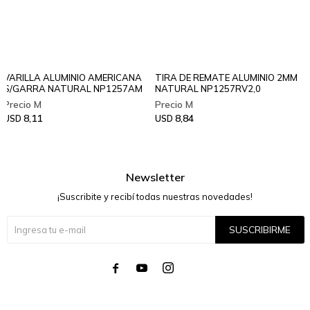
VARILLA ALUMINIO AMERICANA
TIRA DE REMATE ALUMINIO 2MM
S/GARRA NATURAL NP1257AM
NATURAL NP1257RV2,0
8,11
8,84
USD
USD
Newsletter
¡Suscribite y recibí todas nuestras novedades!
SUSCRIBIRME



