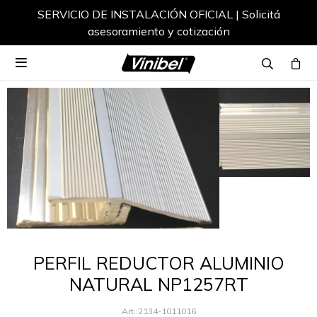
SERVICIO DE INSTALACIÓN OFICIAL | Solicitá
asesoramiento y cotización

PERFIL REDUCTOR ALUMINIO
NATURAL NP1257RT
2134-1011016