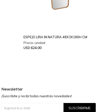
ESPEJO LIRA IN NATURA 48X3X180H CM
ESPEJ
624,00
66
USD
USD
Newsletter
¡Suscribite y recibí todas nuestras novedades!
SUSCRIBIRME