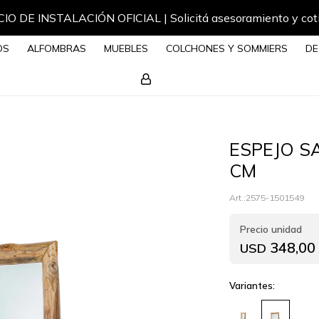
IO DE INSTALACIÓN OFICIAL | Solicitá asesoramiento y cot
OS
ALFOMBRAS
MUEBLES
COLCHONES Y SOMMIERS
DE
ESPEJO S
CM
2575-1501549
348,00
USD
Variantes: