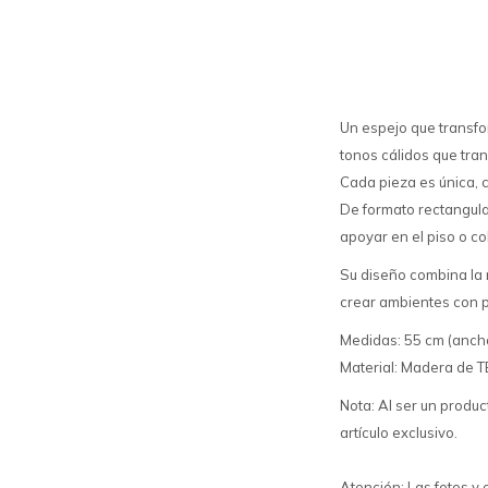
Un espejo que transfo
tonos cálidos que tran
Cada pieza es única, c
De formato rectangular
apoyar en el piso o col
Su diseño combina la 
crear ambientes con 
Medidas: 55 cm (ancho)
Material: Madera de T
Nota: Al ser un produc
artículo exclusivo.
Atención: Las fotos y 