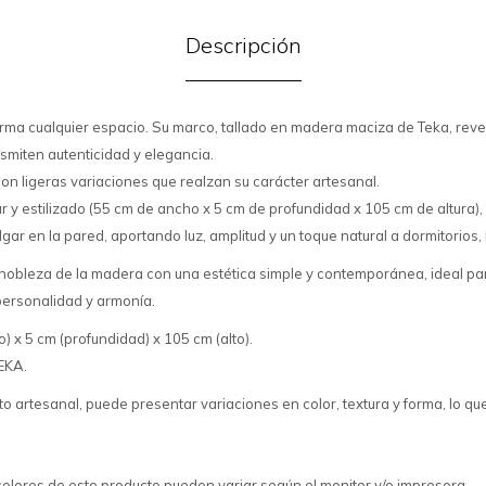
Descripción
rma cualquier espacio. Su marco, tallado en madera maciza de Teka, revel
smiten autenticidad y elegancia.
on ligeras variaciones que realzan su carácter artesanal.
 y estilizado (55 cm de ancho x 5 cm de profundidad x 105 cm de altura),
gar en la pared, aportando luz, amplitud y un toque natural a dormitorios, 
nobleza de la madera con una estética simple y contemporánea, ideal p
personalidad y armonía.
 x 5 cm (profundidad) x 105 cm (alto).
EKA.
to artesanal, puede presentar variaciones en color, textura y forma, lo qu
colores de este producto pueden variar según el monitor y/o impresora.