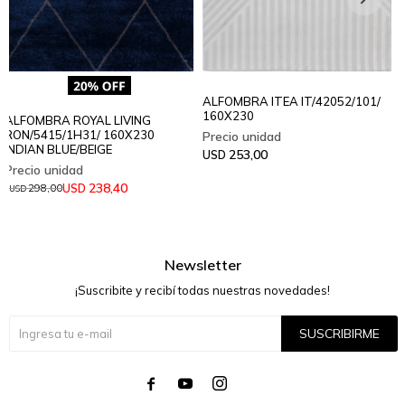
ALFOMBRA ITEA IT/42052/101/
160X230
ALFOMBRA ROYAL LIVING
RON/5415/1H31/ 160X230
INDIAN BLUE/BEIGE
253,00
USD
238,40
USD
298,00
USD
Newsletter
¡Suscribite y recibí todas nuestras novedades!
SUSCRIBIRME



