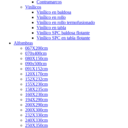
Contramarcos
Vinílicos
Vinílico en baldosa
Vinílico en rollo
Vinílico en rollo termofusionado
Vinílico en tabla
Vinílico SPC baldosa flotante
Vinílico SPC en tabla flotante
Alfombras
067X200cm
070x400cm
080X150cm
090x500cm
091X152cm
120X170cm
152X232cm
155X230cm
158X235cm
160X230cm
194X290cm
200X290cm
200X300cm
232X330cm
240X330cm
250X350cm