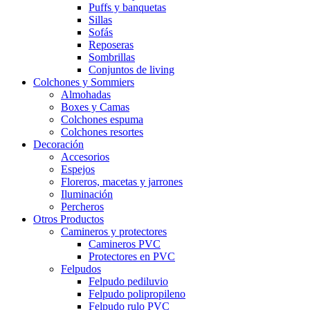
Puffs y banquetas
Sillas
Sofás
Reposeras
Sombrillas
Conjuntos de living
Colchones y Sommiers
Almohadas
Boxes y Camas
Colchones espuma
Colchones resortes
Decoración
Accesorios
Espejos
Floreros, macetas y jarrones
Iluminación
Percheros
Otros Productos
Camineros y protectores
Camineros PVC
Protectores en PVC
Felpudos
Felpudo pediluvio
Felpudo polipropileno
Felpudo rulo PVC