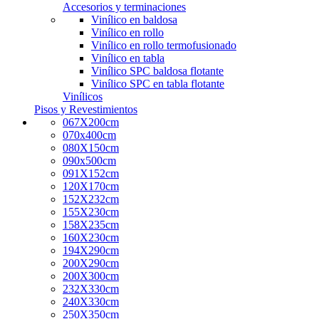
Accesorios y terminaciones
Vinílico en baldosa
Vinílico en rollo
Vinílico en rollo termofusionado
Vinílico en tabla
Vinílico SPC baldosa flotante
Vinílico SPC en tabla flotante
Vinílicos
Pisos y Revestimientos
067X200cm
070x400cm
080X150cm
090x500cm
091X152cm
120X170cm
152X232cm
155X230cm
158X235cm
160X230cm
194X290cm
200X290cm
200X300cm
232X330cm
240X330cm
250X350cm