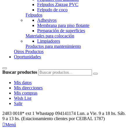
Felpudos Zigzag PVC
Felpudo de coco
Felpudos
Adhesivos
Membrana para piso flotante
Preparación de superficies
Materiales para colocación
Limpiadores
Productos para mantenimiento
Otros Productos
Oportunidades
Buscar productos
Mis datos
Mis direcciones
Mis compras
Wish List
Salir
2483 0018* ext 1 Whastapp 094141174
Lun. a Vie. 9 a 18 hs. Sáb.
9 a 13 hs. (Estacionamiento clientes por CEIBAL 1787)

Menú