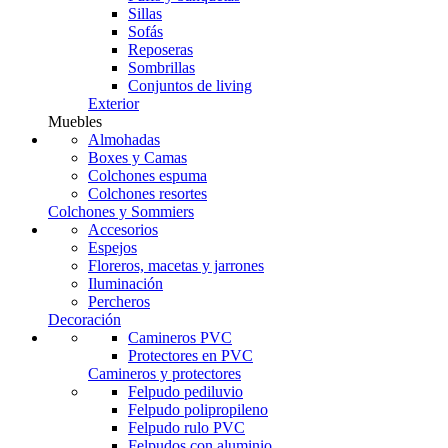
Sillas
Sofás
Reposeras
Sombrillas
Conjuntos de living
Exterior
Muebles
Almohadas
Boxes y Camas
Colchones espuma
Colchones resortes
Colchones y Sommiers
Accesorios
Espejos
Floreros, macetas y jarrones
Iluminación
Percheros
Decoración
Camineros PVC
Protectores en PVC
Camineros y protectores
Felpudo pediluvio
Felpudo polipropileno
Felpudo rulo PVC
Felpudos con aluminio