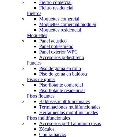
Fieltro comercial
Fieltro residencial
Fieltros
Moquettes comercial
Moquettes comercial modular
Moquettes residencial
Moquettes
Panel acustico
Panel poliestireno
Panel exterior WPC
Accesorios poliestireno
Paneles
Piso de goma en rollo
Piso de goma en baldosa
Pisos de goma
Piso flotante comercial
Piso flotante residencial
Pisos flotantes
Baldosas multifuncionales
Terminaciones multifuncionales
Herramientas multifuncionales
Pisos multifuncionales
Accesorios perfil aluminio pisos
Zócalos
Contramarcos