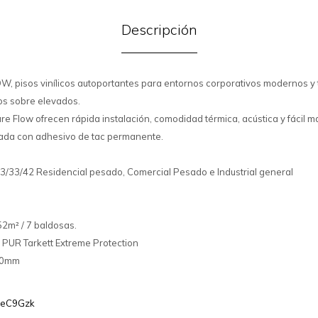
Descripción
 pisos vinílicos autoportantes para entornos corporativos modernos y 
sos sobre elevados.
re Flow ofrecen rápida instalación, comodidad térmica, acústica y fácil 
ada con adhesivo de tac permanente.
 23/33/42 Residencial pesado, Comercial Pesado e Industrial general
52m² / 7 baldosas.
: PUR Tarkett Extreme Protection
00mm
t7eC9Gzk