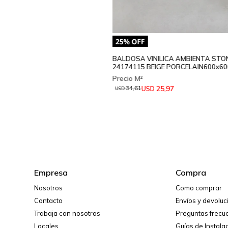
BALDOSA VINILICA AMBIENTA STO
24174115 BEIGE PORCELAIN600x6
25,97
USD
34,61
USD
Empresa
Compra
Nosotros
Como comprar
Contacto
Envíos y devolu
Trabaja con nosotros
Preguntas frecu
Locales
Guías de Instala