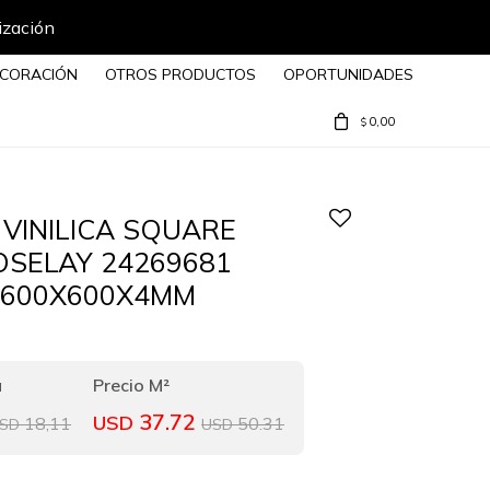
ización
CORACIÓN
OTROS PRODUCTOS
OPORTUNIDADES
0,00
$
VINILICA SQUARE
SELAY 24269681
 600X600X4MM
37.72
USD
18,11
50.31
SD
USD