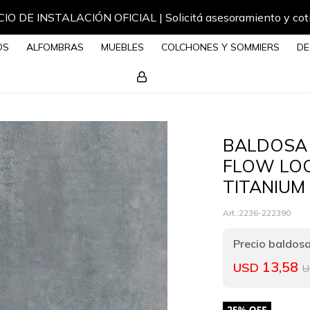
IO DE INSTALACIÓN OFICIAL | Solicitá asesoramiento y cot
OS
ALFOMBRAS
MUEBLES
COLCHONES Y SOMMIERS
DE
BALDOSA 
FLOW LOO
TITANIUM
2236-222390
13,58
USD
U