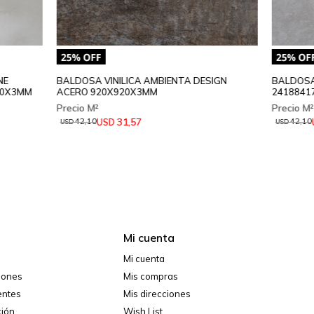
NE
BALDOSA VINILICA AMBIENTA DESIGN
BALDOSA
00X3MM
ACERO 920X920X3MM
2418841
31,57
USD
42,10
42,10
USD
USD
Mi cuenta
Mi cuenta
ciones
Mis compras
entes
Mis direcciones
ción
Wish List