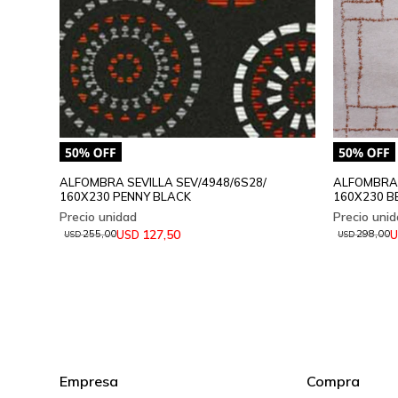
ALFOMBRA SEVILLA SEV/4948/6S28/
ALFOMBRA 
160X230 PENNY BLACK
160X230 B
127,50
USD
U
255,00
298,00
USD
USD
Empresa
Compra