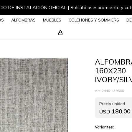
IO DE INSTALACIÓN OFICIAL | Solicitá asesoramiento y cot
OS
ALFOMBRAS
MUEBLES
COLCHONES Y SOMMIERS
DE
ALFOMBRA
160X230
IVORY/SI
2440-439566
180,00
USD
Variantes: