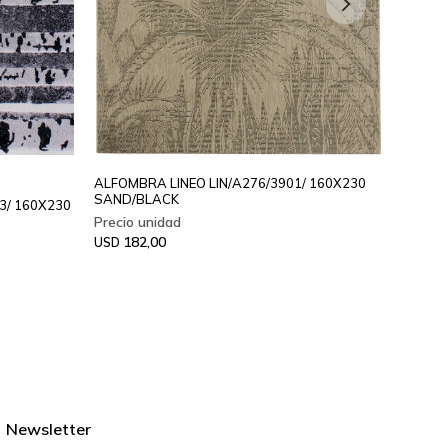
ALFOMBRA LINEO LIN/A276/3901/ 160X230
ALFOM
SAND/BLACK
160X2
3/ 160X230
182,00
20
USD
USD
Newsletter