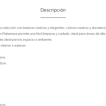
Descripción
a colección con texturas rústicas y elegantes, colores neutros y duradero
n Flatweave permite una fácil limpieza y cuidado, ideal para áreas de alto 
to ideal para tu espacio o ambiente.
interior o exterior.
leno.
0cm.
ecio.