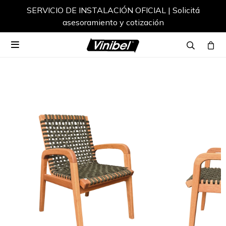
SERVICIO DE INSTALACIÓN OFICIAL | Solicitá
asesoramiento y cotización
