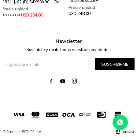
49,5X58X82,5H
D82 HJ-62 (D) 54X90X90H CM
248,00
USD
204,00
USD
408,00
USD
Newsletter
¡Suscribite y recibí todas nuestras novedades!
SUSCRIBIRME




© Copyright 2026 / Vinibel