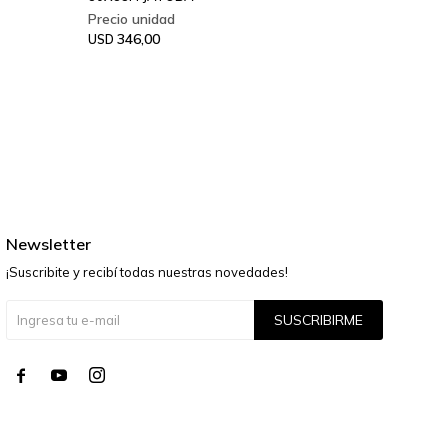
346,00
USD
Newsletter
¡Suscribite y recibí todas nuestras novedades!
SUSCRIBIRME



