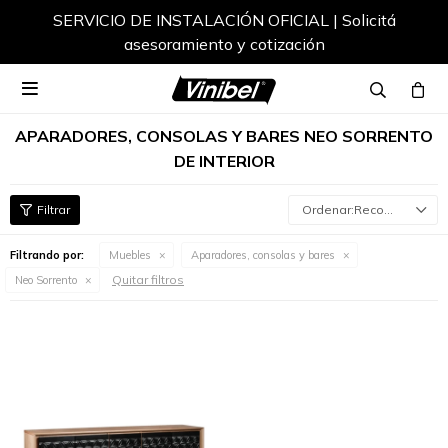
SERVICIO DE INSTALACIÓN OFICIAL | Solicitá
asesoramiento y cotización

APARADORES, CONSOLAS Y BARES NEO SORRENTO
DE INTERIOR
Recomendados
Filtrando por:
Muebles
Aparadores, consolas y bares
Quitar filtros
Neo Sorrento