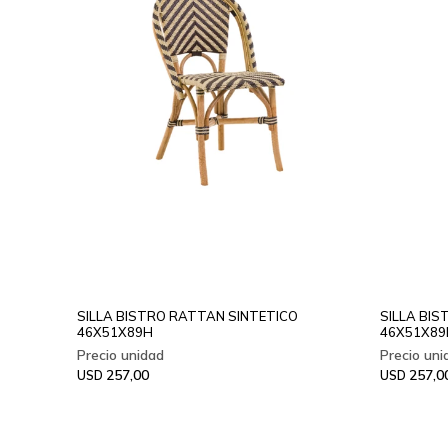
SILLA BISTRO RATTAN SINTETICO
SILLA BI
46X51X89H
46X51X89
257,00
257,0
USD
USD