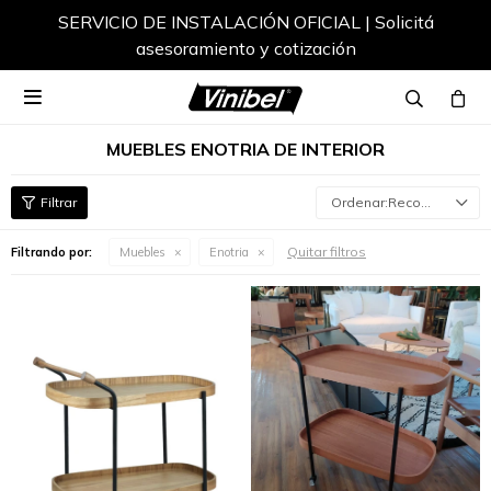
SERVICIO DE INSTALACIÓN OFICIAL | Solicitá
asesoramiento y cotización

MUEBLES ENOTRIA DE INTERIOR
Recomendados
Quitar filtros
Filtrando por:
Muebles
Enotria