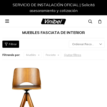
SERVICIO DE INSTALACIÓN OFICIAL | Solicitá
asesoramiento y cotización

MUEBLES FASCIATA DE INTERIOR
Recomendados
Quitar filtros
Filtrando por:
Muebles
Fasciata