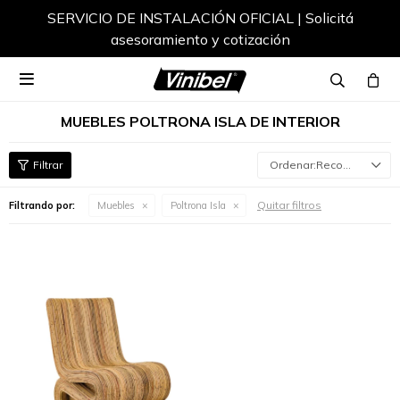
SERVICIO DE INSTALACIÓN OFICIAL | Solicitá
asesoramiento y cotización

MUEBLES POLTRONA ISLA DE INTERIOR
Recomendados
Quitar filtros
Filtrando por:
Muebles
Poltrona Isla