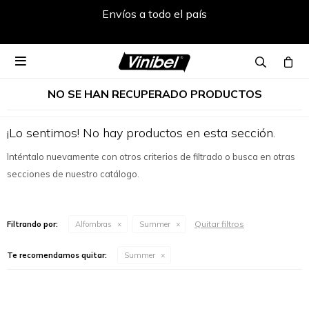
Envíos a todo el país

NO SE HAN RECUPERADO PRODUCTOS
¡Lo sentimos! No hay productos en esta sección.
Inténtalo nuevamente con otros criterios de filtrado o busca en otras
secciones de nuestro catálogo.
Quitar filtros
Filtrando por:
Alfombras
Summer
Te recomendamos quitar:
Summer