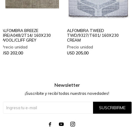
ALFOMBRA BREEZE
ALFOMBRA TWEED
BRE/A048/2T14/ 160X230
TWD/9327/T601/ 160X230
WOOL/CLIFF GREY
CREAM
202,00
205,00
USD
USD
Newsletter
¡Suscribite y recibí todas nuestras novedades!
SUSCRIBIRME



