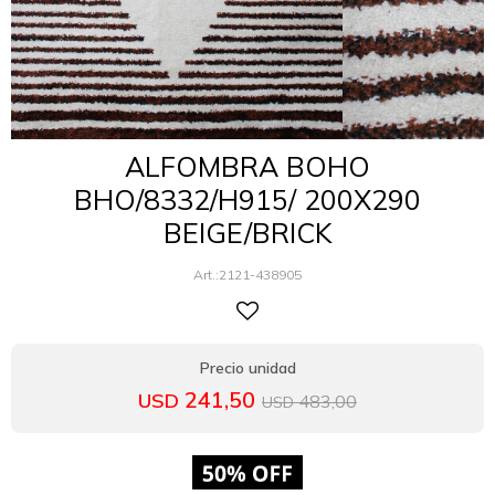
ALFOMBRA BOHO
BHO/8332/H915/ 200X290
BEIGE/BRICK
2121-438905
241,50
USD
483,00
USD