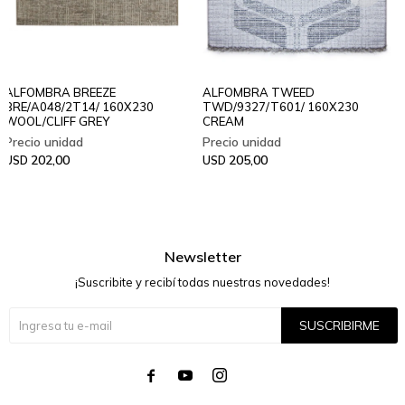
ALFOMBRA BREEZE
ALFOMBRA TWEED
BRE/A048/2T14/ 160X230
TWD/9327/T601/ 160X230
WOOL/CLIFF GREY
CREAM
202,00
205,00
USD
USD
Newsletter
¡Suscribite y recibí todas nuestras novedades!
SUSCRIBIRME



