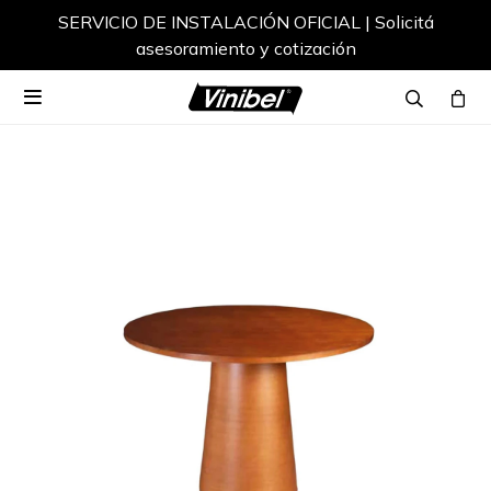
SERVICIO DE INSTALACIÓN OFICIAL | Solicitá
asesoramiento y cotización
