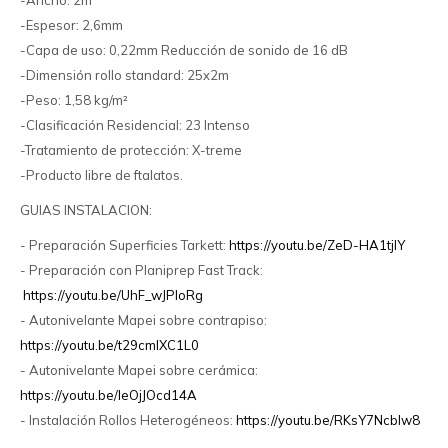
-Ancho: 2m
-Espesor: 2,6mm
-Capa de uso: 0,22mm Reducción de sonido de 16 dB
-Dimensión rollo standard: 25x2m
-Peso: 1,58 kg/m²
-Clasificación Residencial: 23 Intenso
-Tratamiento de protección: X-treme
-Producto libre de ftalatos.
GUIAS INSTALACION:
- Preparación Superficies Tarkett:
https://youtu.be/ZeD-HA1tjlY
- Preparación con Planiprep Fast Track:
https://youtu.be/UhF_wJPIoRg
- Autonivelante Mapei sobre contrapiso:
https://youtu.be/t29cmlXC1L0
- Autonivelante Mapei sobre cerámica:
https://youtu.be/IeOjJOcd14A
- Instalación Rollos Heterogéneos:
https://youtu.be/RKsY7Ncblw8