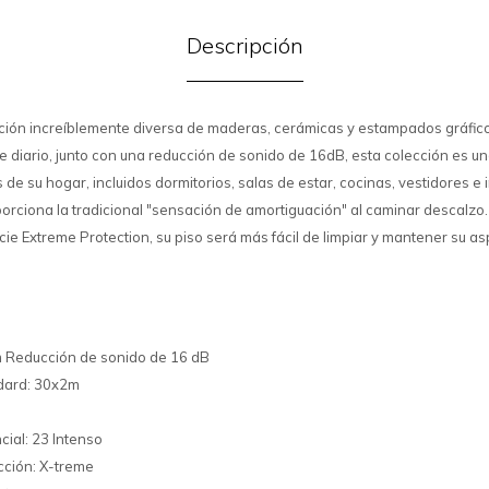
Descripción
cción increíblemente diversa de maderas, cerámicas y estampados gráfic
e diario, junto con una reducción de sonido de 16dB, esta colección es un
 de su hogar, incluidos dormitorios, salas de estar, cocinas, vestidores e
rciona la tradicional "sensación de amortiguación" al caminar descalzo
cie Extreme Protection, su piso será más fácil de limpiar y mantener su a
 Reducción de sonido de 16 dB
ndard: 30x2m
cial: 23 Intenso
cción: X-treme