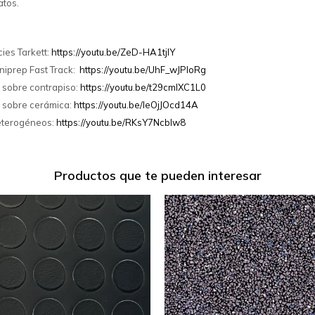
atos.
ies Tarkett:
https://youtu.be/ZeD-HA1tjlY
niprep Fast Track:
https://youtu.be/UhF_wJPIoRg
 sobre contrapiso:
https://youtu.be/t29cmlXC1L0
i sobre cerámica:
https://youtu.be/IeOjJOcd14A
Heterogéneos:
https://youtu.be/RKsY7Ncblw8
Productos que te pueden interesar