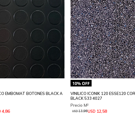
LICO EMBOMAT BOTONES BLACK A
VINILICO ICONIK 120 ESSE120 CO
BLACK 533 4027
4,86
12,58
D
USD
13,98
USD