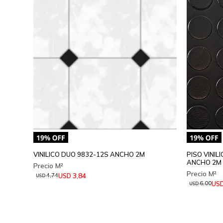
VINILICO DUO 9832-12S ANCHO 2M
PISO VINI
ANCHO 2M
3,84
USD
4,74
USD
US
6,00
USD