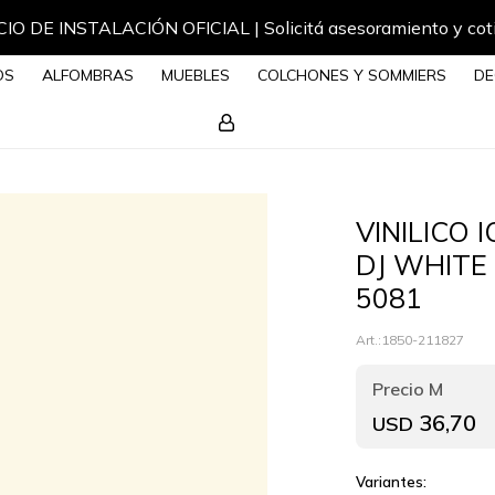
IO DE INSTALACIÓN OFICIAL | Solicitá asesoramiento y cot
OS
ALFOMBRAS
MUEBLES
COLCHONES Y SOMMIERS
DE
VINILICO 
DJ WHITE 
5081
1850-211827
36,70
USD
Variantes: