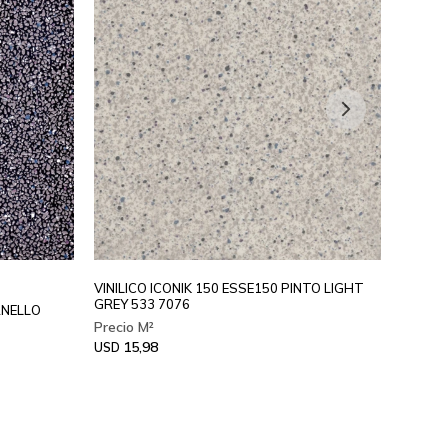
VINILICO ICONIK 150 ESSE150 PINTO LIGHT
VINILI
GREY 533 7076
582 91
RNELLO
15,98
19
USD
USD