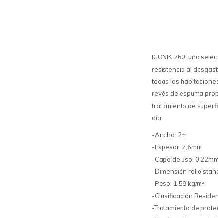
ICONIK 260, una sele
resistencia al desgast
todas las habitaciones
revés de espuma propo
tratamiento de superfi
día.
-Ancho: 2m
-Espesor: 2,6mm
-Capa de uso: 0,22mm
-Dimensión rollo sta
-Peso: 1,58 kg/m²
-Clasificación Residen
-Tratamiento de prote