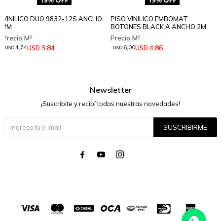
VINILICO DUO 9832-12S ANCHO
PISO VINILICO EMBOMAT
2M
BOTONES BLACK A ANCHO 2M
3,84
4,86
USD
USD
4,74
6,00
USD
USD
Newsletter
¡Suscribite y recibí todas nuestras novedades!
SUSCRIBIRME



