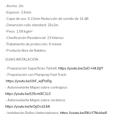
-Ancho: 2m
-Espesor: 2,6mm
-Capa de uso: 0,22mm Reducción de sonido de 16 dB
-Dimensión rollo standard: 25x2m
-Peso: 1,58 kg/m²
-Clasificación Residencial: 23 Intenso
-Tratamiento de protección: X-treme
-Producto libre de ftalatos.
GUIAS INSTALACION:
- Preparación Superficies Tarkett:
https://youtu.be/ZeD-HA1tjlY
- Preparación con Planiprep Fast Track:
https://youtu.be/UhF_wJPIoRg
- Autonivelante Mapei sobre contrapiso:
https://youtu.be/t29cmlXC1L0
- Autonivelante Mapei sobre cerámica:
https://youtu.be/IeOjJOcd14A
- Instalación Rollos Heterogéneos:
https://youtu.be/RKsY7Ncblw8