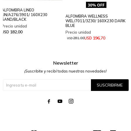
ALFOMBRA LINEO
LIN/A276/3901/ 160X230
ALFOMBRA WELLNESS
SAND/BLACK
WEL/7011/3Z30/ 160X230 DARK
BLUE
182,00
USD
196,70
USD
281,00
USD
Newsletter
¡Suscribite y recibí todas nuestras novedades!
SUSCRIBIRME



