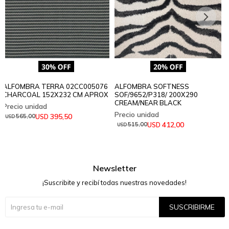
ALFOMBRA TERRA 02CC005076
ALFOMBRA SOFTNESS
CHARCOAL 152X232 CM APROX
SOF/9652/P318/ 200X290
CREAM/NEAR BLACK
395,50
USD
565,00
USD
412,00
USD
515,00
USD
Newsletter
¡Suscribite y recibí todas nuestras novedades!
SUSCRIBIRME