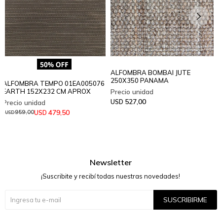
ALFOMBRA BOMBAI JUTE
250X350 PANAMA
ALFOMBRA TEMPO 01EA005076
EARTH 152X232 CM APROX
527,00
USD
479,50
USD
959,00
USD
Newsletter
¡Suscribite y recibí todas nuestras novedades!
SUSCRIBIRME