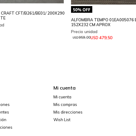
CRAFT CFT/B261/BE01/ 200X290
ITE
ALFOMBRA TEMPO 01EA005076
152X232 CM APROX
479,50
USD
959,00
USD
Mi cuenta
Mi cuenta
ciones
Mis compras
entes
Mis direcciones
ción
Wish List
iciones