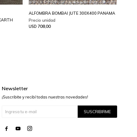
ALFOMBRA BOMBAI JUTE 300X400 PANAMA
ALFOM
 EARTH
708,00
74
USD
USD
Newsletter
¡Suscribite y recibí todas nuestras novedades!
SUSCRIBIRME



