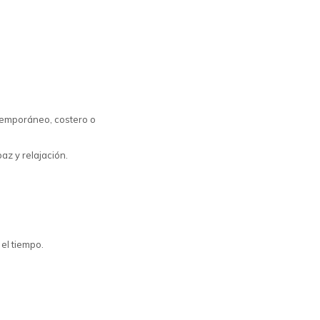
ntemporáneo, costero o
az y relajación.
 el tiempo.