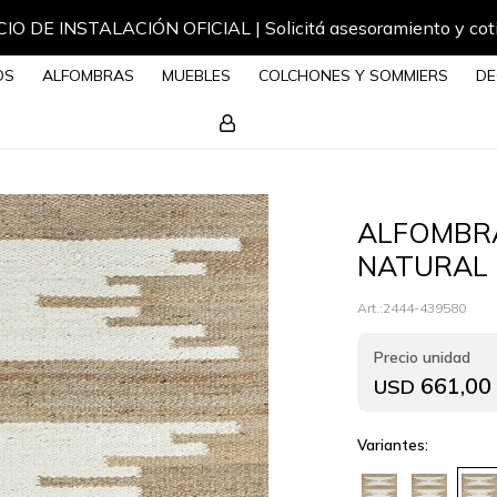
IO DE INSTALACIÓN OFICIAL | Solicitá asesoramiento y cot
OS
ALFOMBRAS
MUEBLES
COLCHONES Y SOMMIERS
DE
ALFOMBRA
NATURAL
2444-439580
661,00
USD
Variantes: