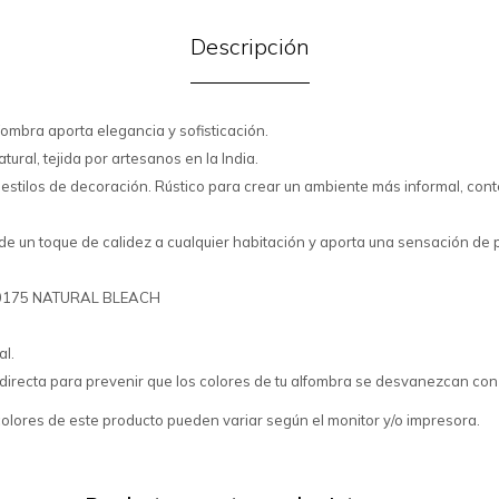
Descripción
fombra aporta elegancia y sofisticación.
ural, tejida por artesanos en la India.
 estilos de decoración. Rústico para crear un ambiente más informal, co
e un toque de calidez a cualquier habitación y aporta una sensación de p
00175 NATURAL BLEACH
al.
ar directa para prevenir que los colores de tu alfombra se desvanezcan con
colores de este producto pueden variar según el monitor y/o impresora.