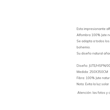
Esta impresionante al
Alfombra 100% Jute nat
Se adapta a todos los
bohemio.
Su diseño natural añad
Diseño: JUTE/HSPN/
Medida: 250X350CM
Fibra: 100% Jute natur
Nota: Evita la luz sol
Atención: las fotos y 