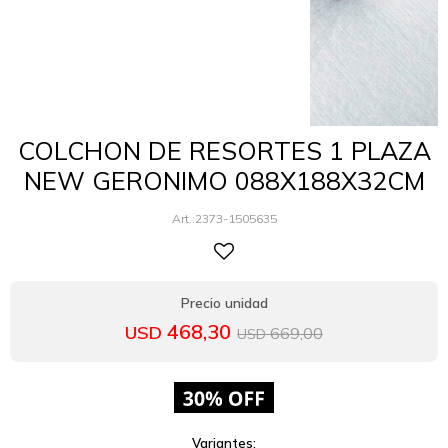
COLCHON DE RESORTES 1 PLAZA
NEW GERONIMO 088X188X32CM
2373-1505635
468,30
USD
669,00
USD
Variantes: