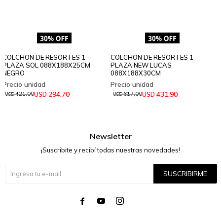
COLCHON DE RESORTES 1
COLCHON DE RESORTES 1
PLAZA SOL 088X188X25CM
PLAZA NEW LUCAS
NEGRO
088X188X30CM
294,70
431,90
USD
USD
421,00
617,00
USD
USD
Newsletter
¡Suscribite y recibí todas nuestras novedades!
SUSCRIBIRME



