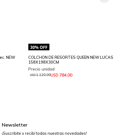
ec. NEW
COLCHON DE RESORTES QUEEN NEW LUCAS
COLCH
158X198X30CM
AGUST
784,00
USD
1.120,00
1.4
USD
USD
Newsletter
¡Suscribite y recibí todas nuestras novedades!