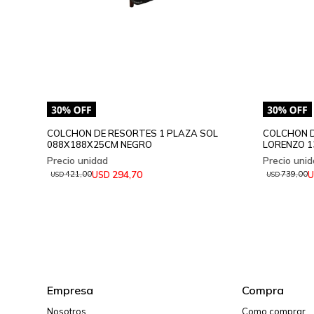
COLCHON DE RESORTES 1 PLAZA SOL
COLCHON D
088X188X25CM NEGRO
LORENZO 
294,70
USD
U
421,00
739,00
USD
USD
Empresa
Compra
Nosotros
Como comprar