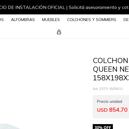
IO DE INSTALACIÓN OFICIAL | Solicitá asesoramiento y cot
OS
ALFOMBRAS
MUEBLES
COLCHONES Y SOMMIERS
DE
COLCHON
QUEEN N
158X198
2373-1505611
854,70
USD