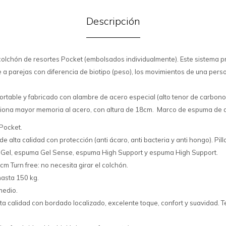
Descripción
olchón de resortes Pocket (embolsados individualmente). Este sistema 
 a parejas con diferencia de biotipo (peso), los movimientos de una pers
table y fabricado con alambre de acero especial (alto tenor de carbono
ona mayor memoria al acero, con altura de 18cm. Marco de espuma de al
Pocket.
alta calidad con protección (anti ácaro, anti bacteria y anti hongo). Pi
co Gel, espuma Gel Sense, espuma High Support y espuma High Support.
cm Turn free: no necesita girar el colchón.
hasta 150 kg.
medio.
lta calidad con bordado localizado, excelente toque, confort y suavidad. Te