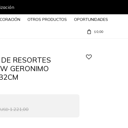
ización
CORACIÓN
OTROS PRODUCTOS
OPORTUNIDADES
0,00
$
 DE RESORTES
EW GERONIMO
X32CM
1.221,00
USD