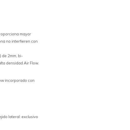
proporciona mayor
ona no interfieren con
) de 2mm, bi-
ta densidad Air Flow.
llow incorporado con
jido lateral: exclusivo