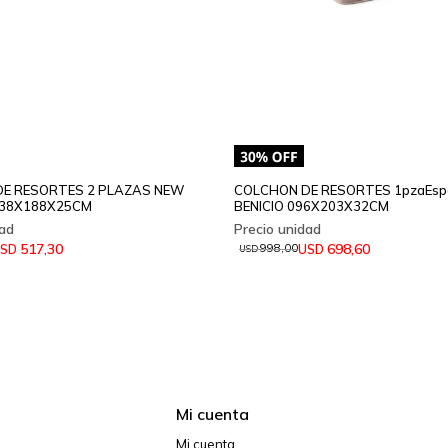
E RESORTES 2 PLAZAS NEW
COLCHON DE RESORTES 1pzaEsp
138X188X25CM
BENICIO 096X203X32CM
517,30
698,60
SD
USD
998,00
USD
Mi cuenta
Mi cuenta