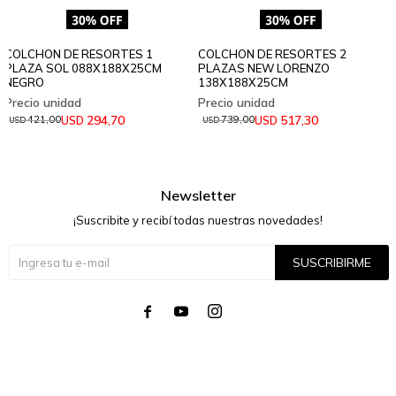
COLCHON DE RESORTES 1
COLCHON DE RESORTES 2
PLAZA SOL 088X188X25CM
PLAZAS NEW LORENZO
NEGRO
138X188X25CM
294,70
517,30
USD
USD
421,00
739,00
USD
USD
Newsletter
¡Suscribite y recibí todas nuestras novedades!
SUSCRIBIRME



