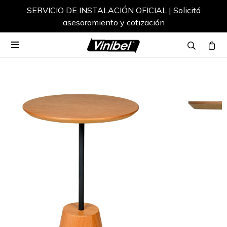
SERVICIO DE INSTALACIÓN OFICIAL | Solicitá
asesoramiento y cotización
