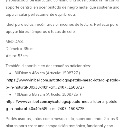
y sofisticada. Su estructura combina una base cónica firme con un
soporte central en acer pintada de negro mate, que sostiene una
tapa circular perfectamente equilibrada.
Ideal para salas, recámaras o rincones de lectura. Perfecta para
apoyar libros, lámparas o tazas de café.
MEDIDAS:
Diámetro: 35cm
Altura: 53cm
También disponible en dos tamaños adicionales:
• 30Diam x 48h cm (Artículo: 1508727 )
https://www.vinibel.com.uy/catalogo/petala-mesa-lateral-petala-
p-in-natural-30x30x48h-cm_2407_1508727
• 40Diam x 58h cm (Artículo: 1508725 )
https://www.vinibel.com.uy/catalogo/petala-mesa-lateral-petala-
g-in-natural-40x40x58h-cm_2407_1508725
Podés usarlas juntas como mesas nido, superponiendo 2 o las 3
alturas para crear una composición armónica, funcional y con