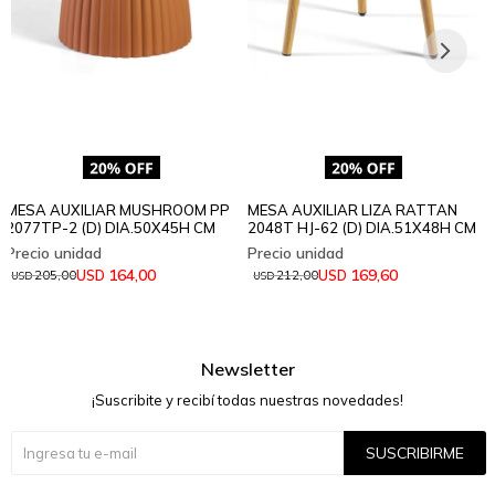
MESA AUXILIAR MUSHROOM PP
MESA AUXILIAR LIZA RATTAN
2077TP-2 (D) DIA.50X45H CM
2048T HJ-62 (D) DIA.51X48H CM
164,00
169,60
USD
USD
205,00
212,00
USD
USD
Newsletter
¡Suscribite y recibí todas nuestras novedades!
SUSCRIBIRME