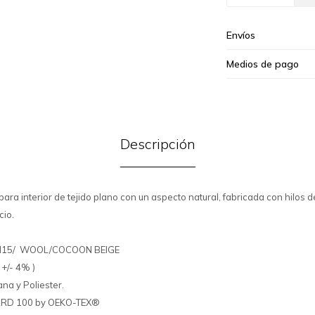
Envíos
Medios de pago
Descripción
ara interior de tejido plano con un aspecto natural, fabricada con hilos d
cio.
AN15/ WOOL/COCOON BEIGE
+/- 4% )
ana y Poliester.
DARD 100 by OEKO-TEX®