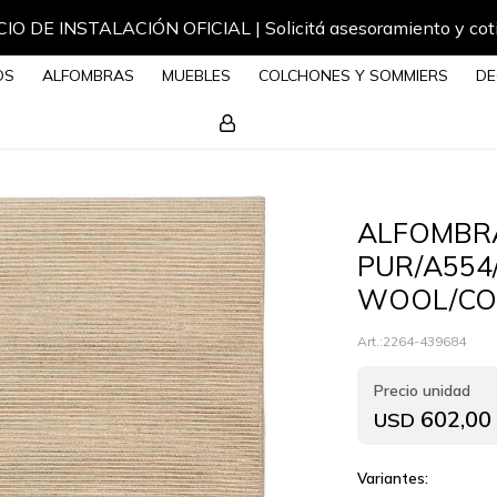
IO DE INSTALACIÓN OFICIAL | Solicitá asesoramiento y cot
OS
ALFOMBRAS
MUEBLES
COLCHONES Y SOMMIERS
DE
ALFOMBR
PUR/A554
WOOL/CO
2264-439684
602,00
USD
Variantes: