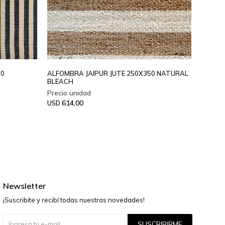
00
ALFOMBRA JAIPUR JUTE 250X350 NATURAL
ALFOM
BLEACH
GREY
614,00
61
USD
USD
Newsletter
¡Suscribite y recibí todas nuestras novedades!
SUSCRIBIRME