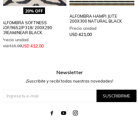
ALFOMBRA HAMPI JUTE
200X300 NATURAL BLACK
ALFOMBRA SOFTNESS
SOF/9652/P318/ 200X290
CREAM/NEAR BLACK
421,00
USD
412,00
USD
515,00
USD
Newsletter
¡Suscribite y recibí todas nuestras novedades!
SUSCRIBIRME



