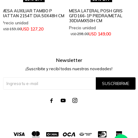
MESA AUXILIAR TAMBO P
MESA LATERAL POSH GRIS
RATTAN 2154T DIA.50X48H CM
GFD166-1P PIEDRA/METAL
30DIAMX50H CM
127,20
USD
159,00
USD
149,00
USD
298,00
USD
Newsletter
¡Suscribite y recibí todas nuestras novedades!
SUSCRIBIRME



