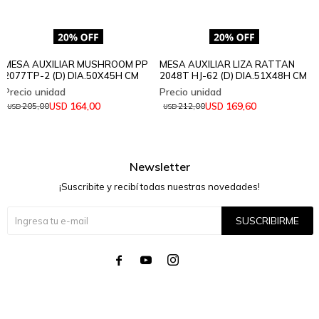
MESA AUXILIAR MUSHROOM PP
MESA AUXILIAR LIZA RATTAN
2077TP-2 (D) DIA.50X45H CM
2048T HJ-62 (D) DIA.51X48H CM
164,00
169,60
USD
USD
205,00
212,00
USD
USD
Newsletter
¡Suscribite y recibí todas nuestras novedades!
SUSCRIBIRME



