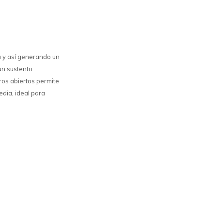
a y así generando un
un sustento
ros abiertos permite
dia, ideal para