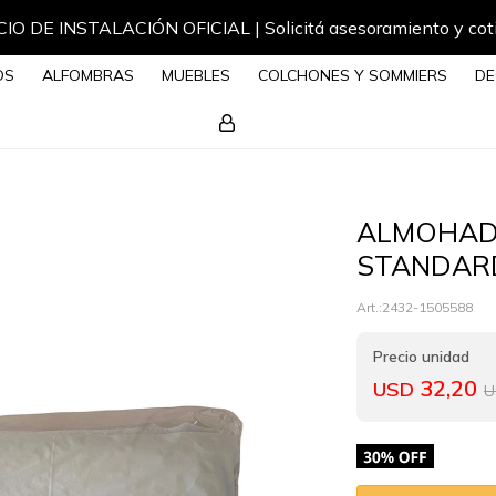
IO DE INSTALACIÓN OFICIAL | Solicitá asesoramiento y cot
OS
ALFOMBRAS
MUEBLES
COLCHONES Y SOMMIERS
DE
ALMOHAD
STANDAR
2432-1505588
32,20
USD
U