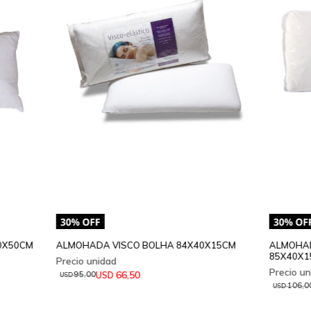
0X50CM
ALMOHADA VISCO BOLHA 84X40X15CM
ALMOHAD
85X40X
66,50
USD
95,00
USD
106,0
USD