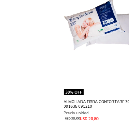
ALMOHADA FIBRA CONFORTARE 7
091635 091210
26,60
USD
38,00
USD