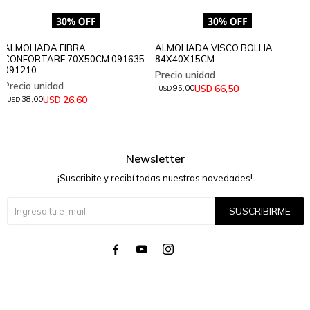
ALMOHADA FIBRA
ALMOHADA VISCO BOLHA
CONFORTARE 70X50CM 091635
84X40X15CM
091210
66,50
USD
95,00
USD
26,60
USD
38,00
USD
Newsletter
¡Suscribite y recibí todas nuestras novedades!
SUSCRIBIRME



