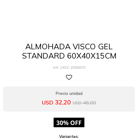
ALMOHADA VISCO GEL
STANDARD 60X40X15CM
2432-1505670
32,20
USD
46,00
USD
Variantes: