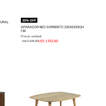
TURAL
APARADOR NEO SORRENTO 205X50X82H
CM
1.552,60
USD
2.218,00
USD