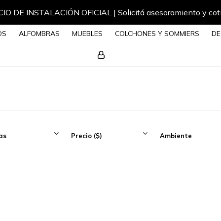
Envíos a todo el país
OS
ALFOMBRAS
MUEBLES
COLCHONES Y SOMMIERS
DE
as
Precio
($)
Ambiente