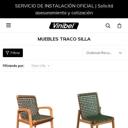
SERVICIO DE INSTALACIÓN OFICIAL | Solicitá
asesoramiento y cotización

MUEBLES TRACO SILLA
Recomendados
Filtrando por:
Traco silla