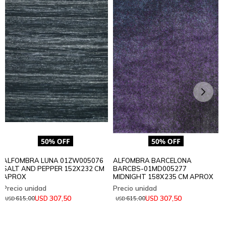
ALFOMBRA LUNA 01ZW005076
ALFOMBRA BARCELONA
SALT AND PEPPER 152X232 CM
BARCBS-01MD005277
APROX
MIDNIGHT 158X235 CM APROX
307,50
307,50
USD
USD
615,00
615,00
USD
USD