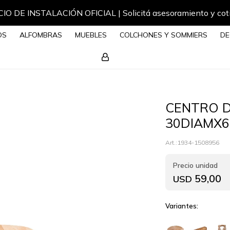
IO DE INSTALACIÓN OFICIAL | Solicitá asesoramiento y cot
OS
ALFOMBRAS
MUEBLES
COLCHONES Y SOMMIERS
DE
CENTRO D
30DIAMX6
1934-1508956
59,00
USD
Variantes: