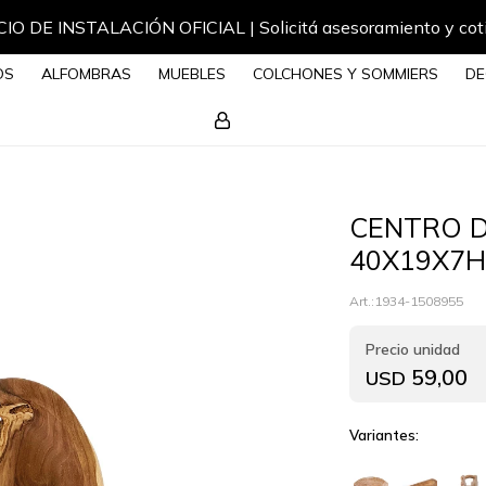
IO DE INSTALACIÓN OFICIAL | Solicitá asesoramiento y cot
OS
ALFOMBRAS
MUEBLES
COLCHONES Y SOMMIERS
DE
CENTRO D
40X19X7H
1934-1508955
59,00
USD
Variantes: